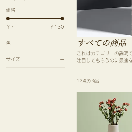
価格
￥7
￥130
すべての商品
色
これはカテゴリーの説明
サイズ
注目してもらうのに最適
250 ml
500 ml
12点の商品
80 ml
Large
Medium
Small