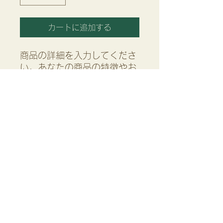
カートに追加する
商品の詳細を入力してくださ
い。あなたの商品の特徴やお
すすめのポイントをわかりや
すく説明しましょう。
商品情報
商品の詳細を入力してください。サイ
返品・返金ポリシー
ズ、素材、取扱説明に加え、商品の特
徴やおすすめのポイントなどを説明し
返品・返金ポリシーを入力してくださ
ましょう。
商品の配送について
い。顧客が商品に満足しなかった場合
や、不備があった場合に行う手続きの
配送地域、料金、所要時間、梱包な
手順などを説明しましょう。内容を明
ど、商品の配送に関する情報を入力し
確にすることで顧客からの信頼を獲得
てください。配送情報を明確にするこ