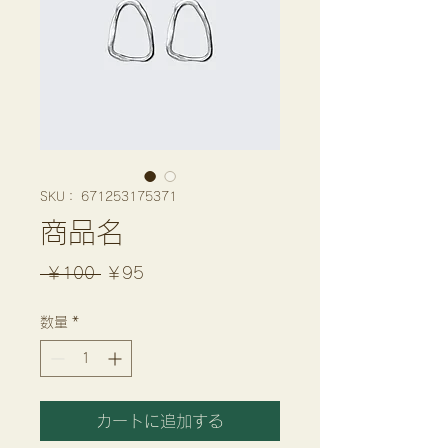
SKU： 671253175371
商品名
通
セ
 ￥100 
￥95
常
ー
数量
*
価
ル
格
価
格
カートに追加する