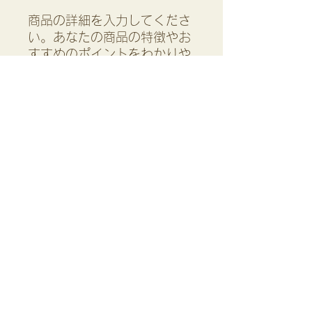
商品の詳細を入力してくださ
い。あなたの商品の特徴やお
すすめのポイントをわかりや
すく説明しましょう。
商品情報
商品の詳細を入力してください。サイ
返品・返金ポリシー
ズ、素材、取扱説明に加え、商品の特
徴やおすすめのポイントなどを説明し
返品・返金ポリシーを入力してくださ
ましょう。
商品の配送について
い。顧客が商品に満足しなかった場合
や、不備があった場合に行う手続きの
配送地域、料金、所要時間、梱包な
手順などを説明しましょう。内容を明
ど、商品の配送に関する情報を入力し
確にすることで顧客からの信頼を獲得
てください。配送情報を明確にするこ
し、安心して商品を購入していただけ
とで顧客からの信頼を獲得し、安心し
ます。
て商品を購入していただけます。
Copyright 2024
つきたにひろこの「料理教室」
と「三つ星ミール」